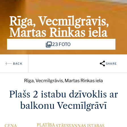
Rīga, Vecmīlgrāvis,
Martas Rinkas iela
23 FOTO
BACK
SHARE
Rīga, Vecmīlgrāvis, Martas Rinkas iela
Plašs 2 istabu dzīvoklis ar
balkonu Vecmīlgrāvī
PLATĪBA
CENA
STĀVS
VANNAS ISTABAS