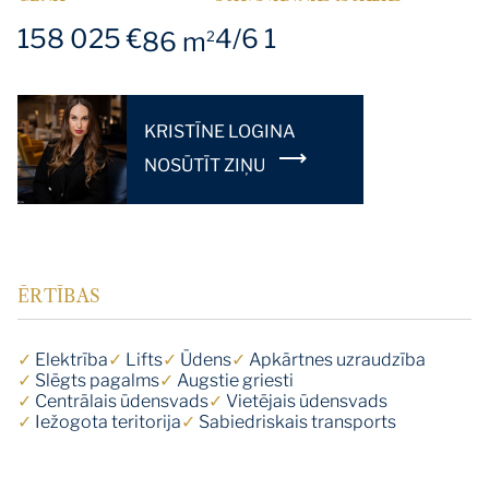
158 025 €
4/6
1
86 m
2
KRISTĪNE LOGINA
NOSŪTĪT ZIŅU
ĒRTĪBAS
✓
Elektrība
✓
Lifts
✓
Ūdens
✓
Apkārtnes uzraudzība
✓
Slēgts pagalms
✓
Augstie griesti
✓
Centrālais ūdensvads
✓
Vietējais ūdensvads
✓
Iežogota teritorija
✓
Sabiedriskais transports