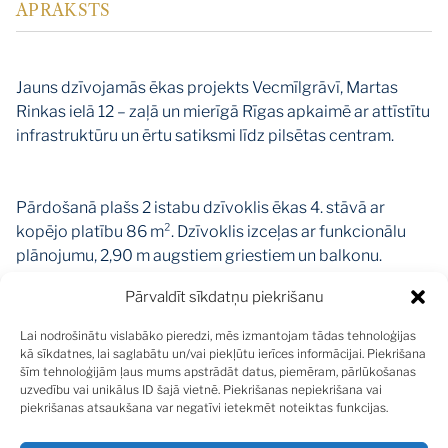
APRAKSTS
Jauns dzīvojamās ēkas projekts Vecmīlgrāvī, Martas
Rinkas ielā 12 – zaļā un mierīgā Rīgas apkaimē ar attīstītu
infrastruktūru un ērtu satiksmi līdz pilsētas centram.
Pārdošanā plašs 2 istabu dzīvoklis ēkas 4. stāvā ar
kopējo platību 86 m². Dzīvoklis izceļas ar funkcionālu
plānojumu, 2,90 m augstiem griestiem un balkonu.
Pārvaldīt sīkdatņu piekrišanu
Iedzīvotāju ērtībām pieejams lifts un pazemes
autostāvvieta. Ēka būvēta no monolītā dzelzsbetona un
Lai nodrošinātu vislabāko pieredzi, mēs izmantojam tādas tehnoloģijas
keramisko bloku mūra, kas nodrošina labu skaņas
kā sīkdatnes, lai saglabātu un/vai piekļūtu ierīces informācijai. Piekrišana
šīm tehnoloģijām ļaus mums apstrādāt datus, piemēram, pārlūkošanas
izolāciju un energoefektivitāti.
uzvedību vai unikālus ID šajā vietnē. Piekrišanas nepiekrišana vai
Teritorija ir labiekārtota ar bruģētiem celiņiem, bērnu
piekrišanas atsaukšana var negatīvi ietekmēt noteiktas funkcijas.
rotaļu laukumu un velonovietni. Tiešā tuvumā atrodas
stadions, bet izbūvētais veloceliņš nodrošina ērtu