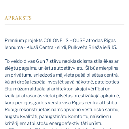
APRAKSTS
Premium projekts COLONEL'S HOUSE atrodas Rīgas
lepnuma - Klusā Centra - sirdī, Pulkveža Brieža ielā 15.
To veido divas 6 un 7 stāvu neoklasicisma stila ēkas ar
slēgtu pagalmu un ērtu autostāvvietu. Šī būs mierpilna
un privātumu sniedzoša mājvieta pašā pilsētas centrā,
kā arī droša iespēja investēt savā nākotnē, pateicoties
ēku mūžam aktuālajai arhitektoniskajai vērtībai un
izcilajai atrašanās vietai pilsētas prestižākajā apkaimē,
kurp pēdējos gados vērsta visa Rīgas centra attīstība.
Rūpīgi rekonstruētais nams apvieno vēsturisko šarmu,
augstu kvalitāti, paaugstinātu komfortu, mūsdienu
kritērijiem atbilstošu energoefektivitāti un īstu