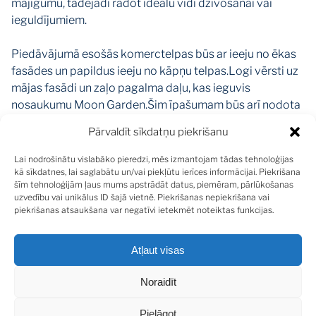
mājīgumu, tādējādi radot ideālu vidi dzīvošanai vai
ieguldījumiem.
Piedāvājumā esošās komerctelpas būs ar ieeju no ēkas
fasādes un papildus ieeju no kāpņu telpas.Logi vērsti uz
mājas fasādi un zaļo pagalma daļu, kas ieguvis
nosaukumu Moon Garden.Šim īpašumam būs arī nodota
atsevišķā lietošanā āra terase 6 m2 platībā.
Pārvaldīt sīkdatņu piekrišanu
COLONEL'S HOUSE projektam piemīt vēl kāda centra
Lai nodrošinātu vislabāko pieredzi, mēs izmantojam tādas tehnoloģijas
ēkām netipiska nianse – tas ir neticami zaļais un
kā sīkdatnes, lai saglabātu un/vai piekļūtu ierīces informācijai. Piekrišana
šīm tehnoloģijām ļaus mums apstrādāt datus, piemēram, pārlūkošanas
labiekārtotais pagalms jeb ēkām pieguļošais dārzs.
uzvedību vai unikālus ID šajā vietnē. Piekrišanas nepiekrišana vai
Neoklasicisma stilā būvētās ēkas savu pastāvēšanu
piekrišanas atsaukšana var negatīvi ietekmēt noteiktas funkcijas.
starp pilsētas skaistākajām pērlēm uzsāka tālajā 1939.
gadā. Projekta izstrādājs un būvinženieris ir J. Durbahs,
Atļaut visas
kas zināms kā viens no tā laika izcilākajiem sava amata
pratējiem. Apbrīnojamā kārtā ēkas galvenajai fasādei
Noraidīt
pret ielu saglabājies oriģinālais fasādes risinājums, kurā
izmantoti klasicisma stilam raksturīgi fasāžu apdares
Pielāgot