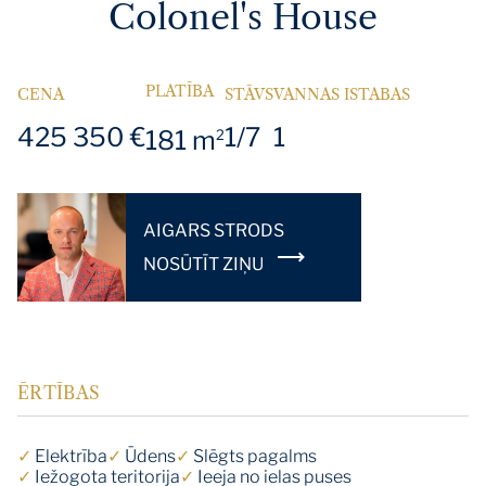
Colonel's House
PLATĪBA
CENA
STĀVS
VANNAS ISTABAS
425 350 €
1/7
1
181 m
2
AIGARS STRODS
NOSŪTĪT ZIŅU
ĒRTĪBAS
✓
Elektrība
✓
Ūdens
✓
Slēgts pagalms
✓
Iežogota teritorija
✓
Ieeja no ielas puses