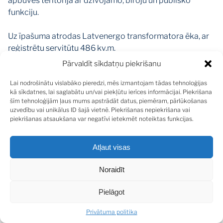
apbūves teritorija ar dzīvojamo, biroju un publisko
funkciju.
Uz īpašuma atrodas Latvenergo transformatora ēka, ar
reģistrētu servitūtu 486 kv.m.
Visas, iepriekš uz zemes gabala esošās būves ir
Pārvaldīt sīkdatņu piekrišanu
nojauktas un dzēstas no Zemesgrāmatas ierakstiem.
Lai nodrošinātu vislabāko pieredzi, mēs izmantojam tādas tehnoloģijas
kā sīkdatnes, lai saglabātu un/vai piekļūtu ierīces informācijai. Piekrišana
šīm tehnoloģijām ļaus mums apstrādāt datus, piemēram, pārlūkošanas
uzvedību vai unikālus ID šajā vietnē. Piekrišanas nepiekrišana vai
piekrišanas atsaukšana var negatīvi ietekmēt noteiktas funkcijas.
SHARE
Atļaut visas
Noraidīt
Pielāgot
DALĪTIES
Privātuma politika