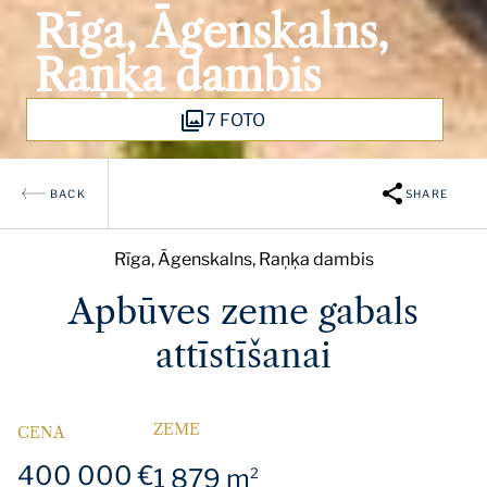
Rīga, Āgenskalns,
Raņķa dambis
7 FOTO
BACK
SHARE
Rīga, Āgenskalns, Raņķa dambis
Apbūves zeme gabals
attīstīšanai
ZEME
CENA
400 000 €
1 879 m
2