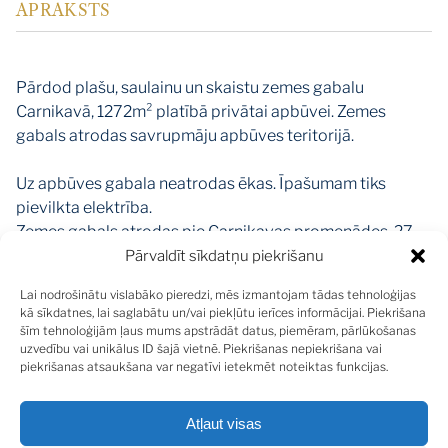
APRAKSTS
Pārdod plašu, saulainu un skaistu zemes gabalu
Carnikavā, 1272m² platībā privātai apbūvei. Zemes
gabals atrodas savrupmāju apbūves teritorijā.
Uz apbūves gabala neatrodas ēkas. Īpašumam tiks
pievilkta elektrība.
Zemes gabals atrodas pie Carnikavas promenādes, 27
kilometru attālumā no Rīgas, 500 m attālumā no
Pārvaldīt sīkdatņu piekrišanu
Carnikavas centra un 400m attālumā no Rīgas jūras līča.
Lai nodrošinātu vislabāko pieredzi, mēs izmantojam tādas tehnoloģijas
Atrašanās vieta sniedz visas tās priekšrocības, kuras
kā sīkdatnes, lai saglabātu un/vai piekļūtu ierīces informācijai. Piekrišana
apvieno sevī kvalitatīvu dzīvi pilsētā, kur ir skola,
šīm tehnoloģijām ļaus mums apstrādāt datus, piemēram, pārlūkošanas
uzvedību vai unikālus ID šajā vietnē. Piekrišanas nepiekrišana vai
bērnudārzs, tirdzniecības un atpūtas centri ar atpūtu
piekrišanas atsaukšana var negatīvi ietekmēt noteiktas funkcijas.
priežu meža un jūras tuvumā. Pieejams ideāla
sabiedriskā transporta infrastruktūra.
Atļaut visas