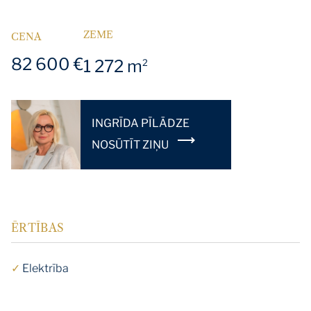
ZEME
CENA
82 600 €
1 272 m
2
INGRĪDA PĪLĀDZE
NOSŪTĪT ZIŅU
ĒRTĪBAS
✓
Elektrība