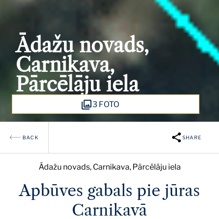
Ādažu novads,
Carnikava,
Pārcēlāju iela
3 FOTO
BACK
SHARE
Ādažu novads, Carnikava, Pārcēlāju iela
Apbūves gabals pie jūras
Carnikavā