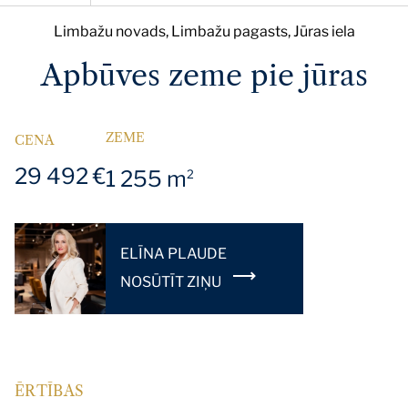
Limbažu novads, Limbažu pagasts, Jūras iela
Apbūves zeme pie jūras
ZEME
CENA
29 492 €
1 255 m
2
ELĪNA PLAUDE
NOSŪTĪT ZIŅU
ĒRTĪBAS