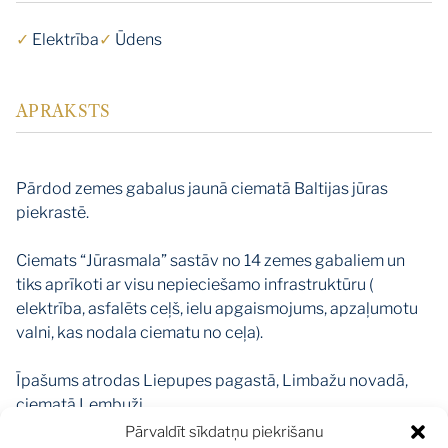
✓
Elektrība
✓
Ūdens
APRAKSTS
Pārdod zemes gabalus jaunā ciematā Baltijas jūras
piekrastē.
Ciemats “Jūrasmala” sastāv no 14 zemes gabaliem un
tiks aprīkoti ar visu nepieciešamo infrastruktūru (
elektrība, asfalēts ceļš, ielu apgaismojums, apzaļumotu
valni, kas nodala ciematu no ceļa).
Īpašums atrodas Liepupes pagastā, Limbažu novadā,
ciematā Lembuži.
Plānots, ka 10 minūšu brauciena attālumā tiks izbūvēta
Pārvaldīt sīkdatņu piekrišanu