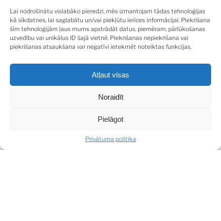
Rail Baltic dzelzceļa stacija “Tūja”.
Lai nodrošinātu vislabāko pieredzi, mēs izmantojam tādas tehnoloģijas
Vidzemes piekrastei raksturīga īpaši liela dabas un
kā sīkdatnes, lai saglabātu un/vai piekļūtu ierīces informācijai. Piekrišana
ainavu daudzveidība, kā arī bagāta kultūrvēsture. Šeit
šīm tehnoloģijām ļaus mums apstrādāt datus, piemēram, pārlūkošanas
sastopamas gandrīz visu iespējamo tipu pludmales,
uzvedību vai unikālus ID šajā vietnē. Piekrišanas nepiekrišana vai
piekrišanas atsaukšana var negatīvi ietekmēt noteiktas funkcijas.
stāvkrasti un kāpas.
Ciemata zemesgabali paredzēti privātmāju vai dvīņu
Atļaut visas
māju apbūvei. Ciemata iedzīvotāju ērtībām izbūvēts
elektrības pieslēgums katram zemes gabalam, kā arī
Noraidīt
asfaltēta un apgaismota iela.
Pielāgot
Šobrīd ir izstrādāti divi būvprojekti divu privātmāju
būvniecībai, 59 kv.m un 90 kv.m ar iespēju to uzbūvēt
Privātuma politika
pēc klienta vēlmēm.
SHARE