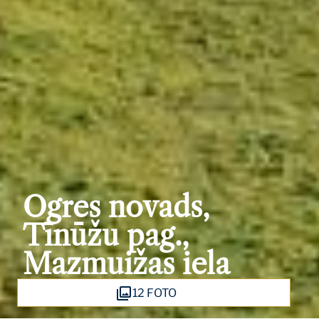
Ogres novads,
Tīnūžu pag.,
Mazmuižas iela
12 FOTO