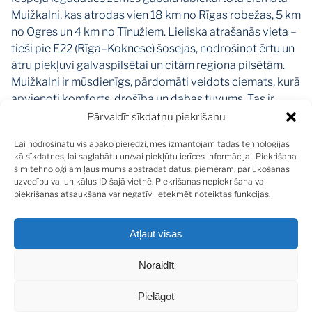
Muižkalni, kas atrodas vien 18 km no Rīgas robežas, 5 km
no Ogres un 4 km no Tīnužiem. Lieliska atrašanās vieta –
tieši pie E22 (Rīga–Koknese) šosejas, nodrošinot ērtu un
ātru piekļuvi galvaspilsētai un citām reģiona pilsētām.
Muižkalni ir mūsdienīgs, pārdomāti veidots ciemats, kurā
apvienoti komforts, drošība un dabas tuvums. Tas ir
radīts cilvēkiem, kuri novērtē mieru, estētisku vidi un
Pārvaldīt sīkdatņu piekrišanu
kvalitatīvu dzīvesveidu. Šī vieta iedvesmo radošumam,
Lai nodrošinātu vislabāko pieredzi, mēs izmantojam tādas tehnoloģijas
iekšējam mieram un harmonijai.
kā sīkdatnes, lai saglabātu un/vai piekļūtu ierīces informācijai. Piekrišana
šīm tehnoloģijām ļaus mums apstrādāt datus, piemēram, pārlūkošanas
•Pieejami 110 atsevišķi zemes gabali privātmāju
uzvedību vai unikālus ID šajā vietnē. Piekrišanas nepiekrišana vai
piekrišanas atsaukšana var negatīvi ietekmēt noteiktas funkcijas.
būvniecībai;
•Gabalu platība: no 1200 m² līdz 3000 m²;
•Pieslēgta elektrība katram zemesgabalam;
Atļaut visas
•Katram gabalam piešķirts atsevišķs kadastra numurs,
Noraidīt
lai veiktu reģistrāciju zemesgrāmatā;
•Ir izveidots ciema ielu tīkls ar oficiāliem ielu
Pielāgot
nosaukumiem;