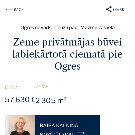
BACK
SHARE
Ogres novads, Tīnūžu pag., Mazmuižas iela
Zeme privātmājas būvei
labiekārtotā ciematā pie
Ogres
ZEME
CENA
57 630 €
2 305 m
2
BAIBA KALNIŅA
NOSŪTĪT ZIŅU