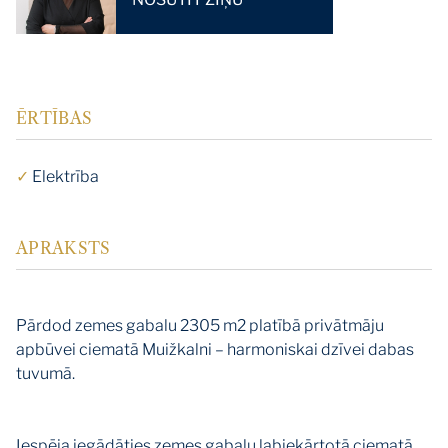
ĒRTĪBAS
✓
Elektrība
APRAKSTS
Pārdod zemes gabalu 2305 m2 platībā privātmāju
apbūvei ciematā Muižkalni – harmoniskai dzīvei dabas
tuvumā.
Iespēja iegādāties zemes gabalu labiekārtotā ciematā