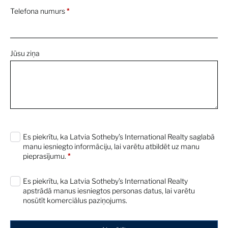
Telefona numurs
*
Jūsu ziņa
0 characters / 0 words
Es piekrītu, ka Latvia Sotheby’s International Realty saglabā
manu iesniegto informāciju, lai varētu atbildēt uz manu
pieprasījumu.
*
Es piekrītu, ka Latvia Sotheby’s International Realty
apstrādā manus iesniegtos personas datus, lai varētu
nosūtīt komerciālus paziņojums.