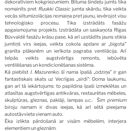
dekoratīviem kokgriezumiem. Bituma šindeļu jumts tika
nomainīts pret
Ruukki Classic
jumta skārdu, tika veikta
vecās siltumizolācijas nomaiņa pret jaunu, ievērojot visu
tehnoloģisko procesu. Tika izstrādāts fasāžu
apgaismojuma projekts. Izstrādāta un saskaņota Rīgas
Būvvaldē fasāžu krāsu pase, kā arī uzstādīts jauns stikla
jumtiņš virs ieejas, veikta cokola apdare ar „bigota”
granīta plāksnēm un ierīkota pagraba ventilācija. Arī
telpās veikts augstvērtīgs remonts, iebūvēta
ventilēšanas un kondicionēšanas sistēma.
Kā piebilst
I. Mazurenko,
šī nama īpašā „odziņa” ir gan
fantastiskais skats uz Vecrīgas „sirdi”: Doma laukumu,
gan arī tā iekārtojums: to papildina īpaši izmeklētas un
atlasītas augstvērtīgas antikvāras, restaurētas mēbeles,
skulptūras, gleznas, paklāji, lampas u.c.. Šim
premium
biroju namam ir divas ieejas, kā arī sētā pieejama
autostāvvieta vienam auto.
Ēka izlikta pārdošanā ar visām mēbelēm, interjera
elementiem un gleznām.