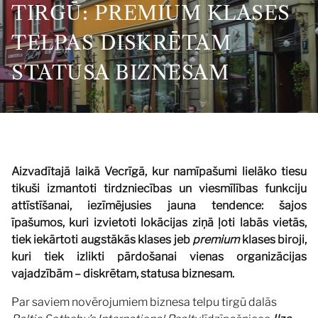
TIRGŪ: PREMIUM KLASES
TELPAS DISKRĒTAM
STATUSA BIZNESAM
Aizvadītajā laikā Vecrīgā, kur namīpašumi lielāko tiesu
tikuši izmantoti tirdzniecības un viesmīlības funkciju
attīstīšanai, iezīmējusies jauna tendence: šajos
īpašumos, kuri izvietoti lokācijas ziņā ļoti labās vietās,
tiek iekārtoti augstākās klases jeb
premium
klases biroji,
kuri tiek izlikti pārdošanai vienas organizācijas
vajadzībām – diskrētam, statusa biznesam.
Par saviem novērojumiem biznesa telpu tirgū dalās