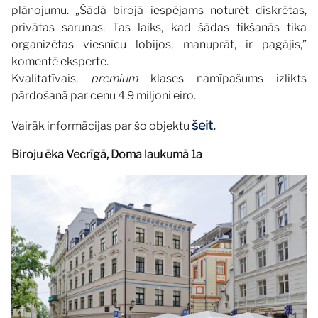
plānojumu. „Šādā birojā iespējams noturēt diskrētas,
privātas sarunas. Tas laiks, kad šādas tikšanās tika
organizētas viesnīcu lobijos, manuprāt, ir pagājis,”
komentē eksperte.
Kvalitatīvais,
premium
klases namīpašums izlikts
pārdošanā par cenu 4.9 miljoni eiro.
šeit.
Vairāk informācijas par šo objektu
Biroju ēka Vecrīgā, Doma laukumā 1a