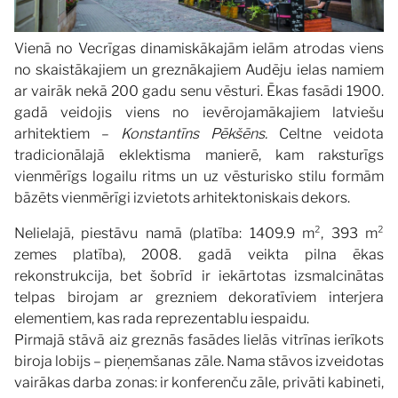
Vienā no Vecrīgas dinamiskākajām ielām atrodas viens
no skaistākajiem un greznākajiem Audēju ielas namiem
ar vairāk nekā 200 gadu senu vēsturi. Ēkas fasādi 1900.
gadā veidojis viens no ievērojamākajiem latviešu
arhitektiem –
Konstantīns Pēkšēns.
Celtne veidota
tradicionālajā eklektisma manierē, kam raksturīgs
vienmērīgs logailu ritms un uz vēsturisko stilu formām
bāzēts vienmērīgi izvietots arhitektoniskais dekors.
Nelielajā, piestāvu namā (platība: 1409.9 m², 393 m²
zemes platība), 2008. gadā veikta pilna ēkas
rekonstrukcija, bet šobrīd ir iekārtotas izsmalcinātas
telpas birojam ar grezniem dekoratīviem interjera
elementiem, kas rada reprezentablu iespaidu.
Pirmajā stāvā aiz greznās fasādes lielās vitrīnas ierīkots
biroja lobijs – pieņemšanas zāle. Nama stāvos izveidotas
vairākas darba zonas: ir konferenču zāle, privāti kabineti,