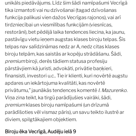
unikāls piedāvājums. Līdz šim šādi namīpašumi Vecrīgā
tika izmantoti vai nu dzīvošanai (tagad dzīvošanas
funkcija palikusi vien dažos Vecrīgas rajonos), vai arī
tirdzniecībai un viesmīlības funkcijām (viesnīcas,
restorāni), bet pēdējā laika tendences liecina, ka jaunu,
pastāvīgu vietu ieņem augstas klases biroju telpas. Šīs
telpas nav salīdzināmas nedz ar A, nedz citas klases
biroju telpām, kas saistās ar kopēju strādāšanu. Šādi,
premium
biroji, derēs tādiem statusa profesiju
pārstāvjiem kā juristi, advokāti, privātie baņķieri,
finansisti, investori u.c.. Tie ir klienti, kuri novērtē augstu
apdares un iekārtojuma kvalitāti, kas novērtē
privātumu,” jaunākās tendences komentē
I. Mazurenko.
Viņa zina teikt, ka tirgū parādījušies vairāki, šādi,
premium
klases biroju namīpašumi (un drīzumā
parādīšoties vēl vismaz pāris), un savu teikto ilustrē ar
diviem, spilgtākajiem objektiem.
Biroju ēka Vecrīgā, Audēju ielā 9