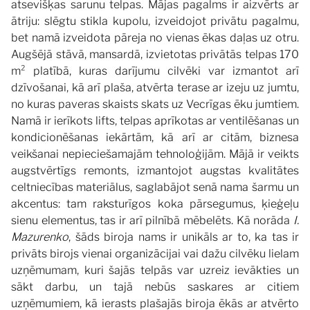
atsevišķas sarunu telpas. Mājas pagalms ir aizvērts ar
ātriju: slēgtu stikla kupolu, izveidojot privātu pagalmu,
bet namā izveidota pāreja no vienas ēkas daļas uz otru.
Augšējā stāvā, mansardā, izvietotas privātās telpas 170
m² platībā, kuras darījumu cilvēki var izmantot arī
dzīvošanai, kā arī plaša, atvērta terase ar izeju uz jumtu,
no kuras paveras skaists skats uz Vecrīgas ēku jumtiem.
Namā ir ierīkots lifts, telpas aprīkotas ar ventilēšanas un
kondicionēšanas iekārtām, kā arī ar citām, biznesa
veikšanai nepieciešamajām tehnoloģijām. Mājā ir veikts
augstvērtīgs remonts, izmantojot augstas kvalitātes
celtniecības materiālus, saglabājot senā nama šarmu un
akcentus: tam raksturīgos koka pārsegumus, ķieģeļu
sienu elementus, tas ir arī pilnībā mēbelēts.
Kā norāda
I.
Mazurenko
, šāds biroja nams ir unikāls ar to, ka tas ir
privāts birojs vienai organizācijai vai dažu cilvēku lielam
uzņēmumam, kuri šajās telpās var uzreiz ievākties un
sākt darbu, un tajā nebūs saskares ar citiem
uzņēmumiem, kā ierasts plašajās biroja ēkās ar atvērto