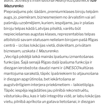
Baltic Sotheby’s International Realty
līdzīpašniece
Ilze
Mazurenko
.
Pieprasījums pēc šādām,
premium
klases biroju telpām
augs, jo, piemēram, biznesmeņiem no ārvalstīm vai arī
pašmāju uzņēmējiem, kuriem, iespējams, jau ir plašas
biroju telpas kādā Latvijas pilsētā, varētu būt
nepieciešamas augstas klases, reprezentablas telpas
atbilstoši savam statusam nelielam birojam pašā Rīgas
centrā – izcilas lokācijas vietā, diskrētam, privātam
biznesam, uzskata
I. Mazurenko.
„Vecrīgā pēdējā laikā mainās īpašumu izmantošanas
funkcijas. Šajā senajā Rīgas daļā īpašuma funkcija ir
diezgan ierobežota: daudzi nami ir
UNESCO
kultūras
mantojuma sarakstā, tāpēc īpašniekiem to atjaunošana
ir diezgan apgrūtinoša, bet iekārtošana ar
augstvērtīgiem interjera priekšmetiem – laikietilpīga.
Tāpēc iespēja iegādāties jau pilnībā rekonstruētu,
vēsturisku ēku, kas ir labi integrēta vidē, ar labu lokācijas
vietu, pilnībā aprīkota un gatava lietošanai, ir diezgan