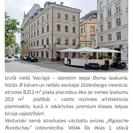
Izcilā vietā Vecrīgā – iepretim ieejai Doma laukumā,
līdzās
B bāram
un netālu esošajai
Gūtenbergs
viesnīcai,
atrodas 821.1 m² plaša piecstāvu ēka (ar zemes īpašumu
203 m² platībā) – valsts nozīmes arhitektūras
piemineklis, kurā ir iekārtotas
premium
klases telpas
biroja vajadzībām.
Vēsturiski namā atradusies vācbaltu avīzes
„Rigasche
Rundschau”
izdevniecība. Vēlāk šīs ēkas 1. stāvā