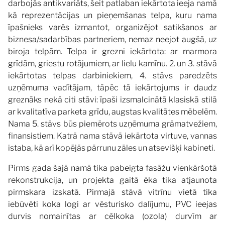
darbojās antikvariāts, šeit patlaban iekārtota ieeja namā
kā reprezentācijas un pieņemšanas telpa, kuru nama
īpašnieks varēs izmantot, organizējot satikšanos ar
biznesa/sadarbības partneriem, nemaz neejot augšā, uz
biroja telpām. Telpa ir grezni iekārtota: ar marmora
grīdām, griestu rotājumiem, ar lielu kamīnu. 2. un 3. stāvā
iekārtotas telpas darbiniekiem, 4. stāvs paredzēts
uzņēmuma vadītājam, tāpēc tā iekārtojums ir daudz
greznāks nekā citi stāvi: īpaši izsmalcinātā klasiskā stilā
ar kvalitatīva parketa grīdu, augstas kvalitātes mēbelēm.
Nama 5. stāvs būs piemērots uzņēmuma grāmatvežiem,
finansistiem. Katrā nama stāvā iekārtota virtuve, vannas
istaba, kā arī kopējās pārrunu zāles un atsevišķi kabineti.
Pirms gada šajā namā tika pabeigta fasāžu vienkāršotā
rekonstrukcija, un projekta gaitā ēka tika atjaunota
pirmskara izskatā. Pirmajā stāvā vitrīnu vietā tika
iebūvēti koka logi ar vēsturisko dalījumu, PVC ieejas
durvis nomainītas ar cēlkoka (ozola) durvīm ar