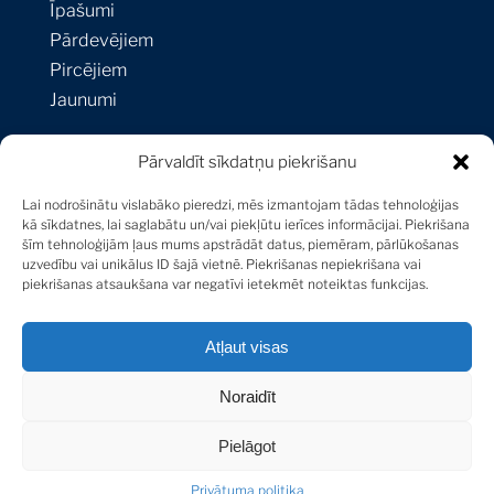
Īpašumi
Pārdevējiem
Pircējiem
Jaunumi
Pārvaldīt sīkdatņu piekrišanu
Kontakti
Lai nodrošinātu vislabāko pieredzi, mēs izmantojam tādas tehnoloģijas
Strēlnieku iela 1A-1,
kā sīkdatnes, lai saglabātu un/vai piekļūtu ierīces informācijai. Piekrišana
šīm tehnoloģijām ļaus mums apstrādāt datus, piemēram, pārlūkošanas
Riga, LV-1010, Latvija
uzvedību vai unikālus ID šajā vietnē. Piekrišanas nepiekrišana vai
+371 29 171 747
piekrišanas atsaukšana var negatīvi ietekmēt noteiktas funkcijas.
[email protected]
Atļaut visas
Noraidīt
Sotheby’s International Realty® is a registered
trademark licensed to Sotheby’s International Realty
Pielāgot
Affiliates LLC. Each Office Is Independently Owned And
Operated.
Privātuma politika