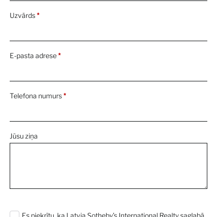
Uzvārds
*
E-pasta adrese
*
Telefona numurs
*
Jūsu ziņa
0 characters / 0 words
Es piekrītu, ka Latvia Sotheby’s International Realty saglabā