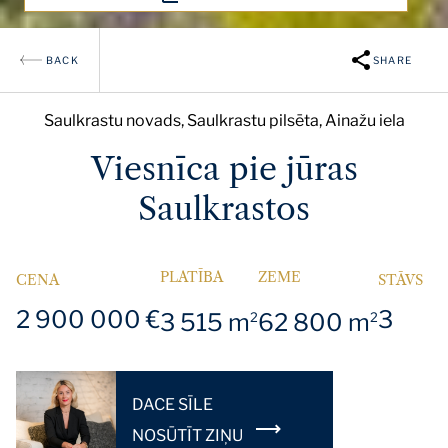
BACK
SHARE
Saulkrastu novads, Saulkrastu pilsēta, Ainažu iela
Viesnīca pie jūras
Saulkrastos
PLATĪBA
ZEME
CENA
STĀVS
2 900 000 €
3
3 515 m
62 800 m
2
2
DACE SĪLE
NOSŪTĪT ZIŅU