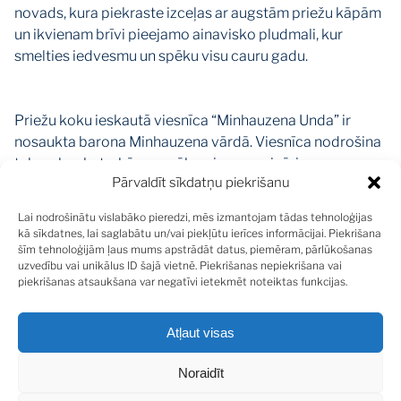
novads, kura piekraste izceļas ar augstām priežu kāpām
un ikvienam brīvi pieejamo ainavisko pludmali, kur
smelties iedvesmu un spēku visu cauru gadu.
Priežu koku ieskautā viesnīca “Minhauzena Unda” ir
nosaukta barona Minhauzena vārdā. Viesnīca nodrošina
telpas banketu, kāzu pasākumiem, semināriem,
Pārvaldīt sīkdatņu piekrišanu
naktsmītnēm un atpūtai. Pieejamas vairākas zāles ar
ietilpību – līdz 500 cilvēkiem, konferenču zāle ar visu
Lai nodrošinātu vislabāko pieredzi, mēs izmantojam tādas tehnoloģijas
nepieciešamo tehnisko nodrošinājumu – līdz 400
kā sīkdatnes, lai saglabātu un/vai piekļūtu ierīces informācijai. Piekrišana
cilvēkiem.
šīm tehnoloģijām ļaus mums apstrādāt datus, piemēram, pārlūkošanas
uzvedību vai unikālus ID šajā vietnē. Piekrišanas nepiekrišana vai
piekrišanas atsaukšana var negatīvi ietekmēt noteiktas funkcijas.
Modernā un ērtā viesnīca ir izvietota rāmā un noslēgtā
vietā blakus mežam, un tikai 300 metru attālumā
Atļaut visas
atrodas Baltijas jūras krasts. Viesnīcā iespējams izvietot
līdz 150 viesiem. Numuros ir televizors un duša. Viesnīca
Noraidīt
piemērota arī cilvēkiem ar īpašām vajadzībām. Dienas
nogurumu veldzēs sauna un baseins. Viesnīca nodrošina