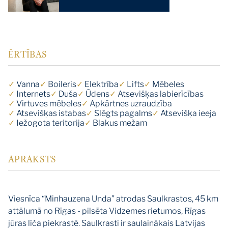
ĒRTĪBAS
✓
Vanna
✓
Boileris
✓
Elektrība
✓
Lifts
✓
Mēbeles
✓
Internets
✓
Duša
✓
Ūdens
✓
Atsevišķas labierīcības
✓
Virtuves mēbeles
✓
Apkārtnes uzraudzība
✓
Atsevišķas istabas
✓
Slēgts pagalms
✓
Atsevišķa ieeja
✓
Iežogota teritorija
✓
Blakus mežam
APRAKSTS
Viesnīca “Minhauzena Unda” atrodas Saulkrastos, 45 km
attālumā no Rīgas - pilsēta Vidzemes rietumos, Rīgas
jūras līča piekrastē. Saulkrasti ir saulainākais Latvijas