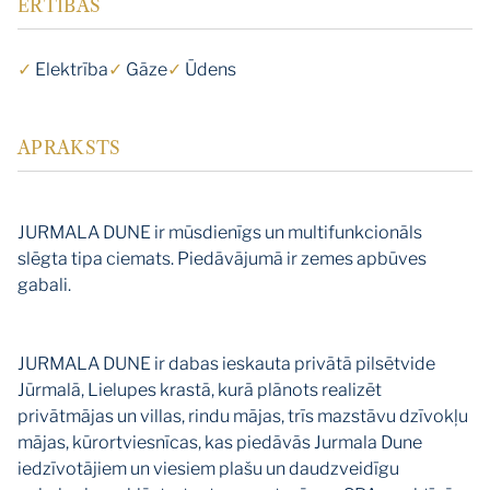
ĒRTĪBAS
✓
Elektrība
✓
Gāze
✓
Ūdens
APRAKSTS
JURMALA DUNE ir mūsdienīgs un multifunkcionāls
slēgta tipa ciemats. Piedāvājumā ir zemes apbūves
gabali.
JURMALA DUNE ir dabas ieskauta privātā pilsētvide
Jūrmalā, Lielupes krastā, kurā plānots realizēt
privātmājas un villas, rindu mājas, trīs mazstāvu dzīvokļu
mājas, kūrortviesnīcas, kas piedāvās Jurmala Dune
iedzīvotājiem un viesiem plašu un daudzveidīgu