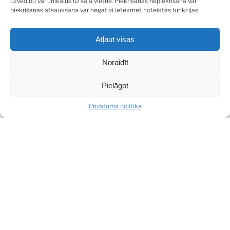
uzvedību vai unikālus ID šajā vietnē. Piekrišanas nepiekrišana vai
piekrišanas atsaukšana var negatīvi ietekmēt noteiktas funkcijas.
Atļaut visas
Noraidīt
Pielāgot
Privātuma politika