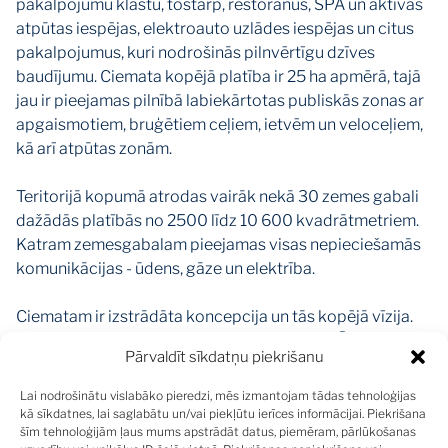
pakalpojumu klāstu, tostarp, restorānus, SPA un aktīvās
atpūtas iespējas, elektroauto uzlādes iespējas un citus
pakalpojumus, kuri nodrošinās pilnvērtīgu dzīves
baudījumu. Ciemata kopējā platība ir 25 ha apmērā, tajā
jau ir pieejamas pilnībā labiekārtotas publiskās zonas ar
apgaismotiem, bruģētiem ceļiem, ietvēm un veloceļiem,
kā arī atpūtas zonām.
Teritorijā kopumā atrodas vairāk nekā 30 zemes gabali
dažādās platībās no 2500 līdz 10 600 kvadrātmetriem.
Katram zemesgabalam pieejamas visas nepieciešamās
komunikācijas - ūdens, gāze un elektrība.
Ciematam ir izstrādāta koncepcija un tās kopējā vīzija.
nosakot apbūves un arhitektūras vadlīnijas. Ēku fasāžu
Pārvaldīt sīkdatņu piekrišanu
apdarē pamatā jāizmanto dabīgi materiāli - akmens,
koks, stikls, kā arī pieļaujam augstvērtīgs dekoratīvais
Lai nodrošinātu vislabāko pieredzi, mēs izmantojam tādas tehnoloģijas
apmetums.
kā sīkdatnes, lai saglabātu un/vai piekļūtu ierīces informācijai. Piekrišana
šīm tehnoloģijām ļaus mums apstrādāt datus, piemēram, pārlūkošanas