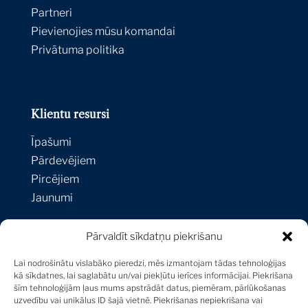
Partneri
Pievienojies mūsu komandai
Privātuma politika
Klientu resursi
Īpašumi
Pārdevējiem
Pircējiem
Jaunumi
Pārvaldīt sīkdatņu piekrišanu
Kontakti
Lai nodrošinātu vislabāko pieredzi, mēs izmantojam tādas tehnoloģijas
Strēlnieku iela 1A-1,
kā sīkdatnes, lai saglabātu un/vai piekļūtu ierīces informācijai. Piekrišana
šīm tehnoloģijām ļaus mums apstrādāt datus, piemēram, pārlūkošanas
Riga, LV-1010, Latvija
uzvedību vai unikālus ID šajā vietnē. Piekrišanas nepiekrišana vai