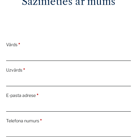
Sazinieties ar mums
Vārds
*
Uzvārds
*
E-pasta adrese
*
Telefona numurs
*