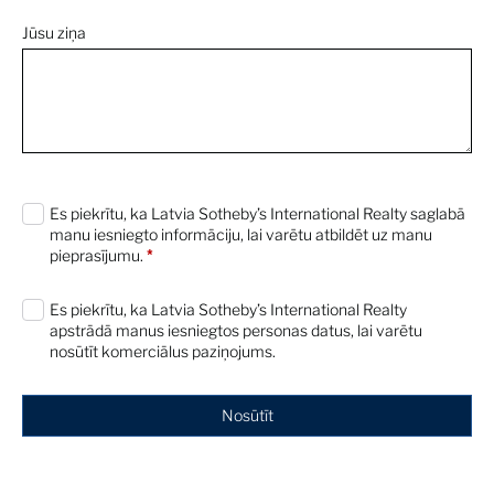
Jūsu ziņa
0 characters / 0 words
Es piekrītu, ka Latvia Sotheby’s International Realty saglabā
manu iesniegto informāciju, lai varētu atbildēt uz manu
pieprasījumu.
*
Es piekrītu, ka Latvia Sotheby’s International Realty
apstrādā manus iesniegtos personas datus, lai varētu
nosūtīt komerciālus paziņojums.
Nosūtīt