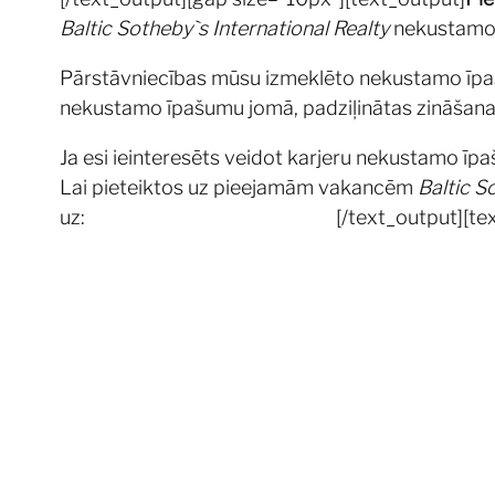
Baltic Sotheby`s International Realty
nekustamo ī
Pārstāvniecības mūsu izmeklēto nekustamo īpašu
nekustamo īpašumu jomā, padziļinātas zināšanas
Ja esi ieinteresēts veidot karjeru nekustamo īp
Lai pieteiktos uz pieejamām vakancēm
Baltic S
uz:
moc.rislab@okneruzam.ezli
[/text_output][t