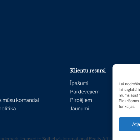
Klientu resursi
Īpašumi
Lai nodroši
lai saglabāt
Pārdevējiem
mums apstrā
es mūsu komandai
Pircējiem
Piekrišanas
funkcijas.
olitika
Jaunumi
Atļ
 trademark licensed to Sotheby’s International Realty Affiliates LLC. 