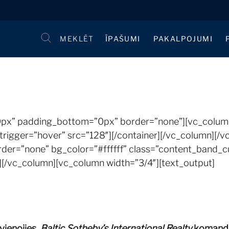
MEKLĒT
ĪPAŠUMI
PAKALPOJUMI
0px” padding_bottom=”0px” border=”none”][vc_column 
_trigger=”hover” src=”128″][/container][/vc_column][/
er=”none” bg_color=”#ffffff” class=”content_band_c
][/vc_column][vc_column width=”3/4″][text_output]
vienojies
Baltic Sotheby’s International Realty
komanda