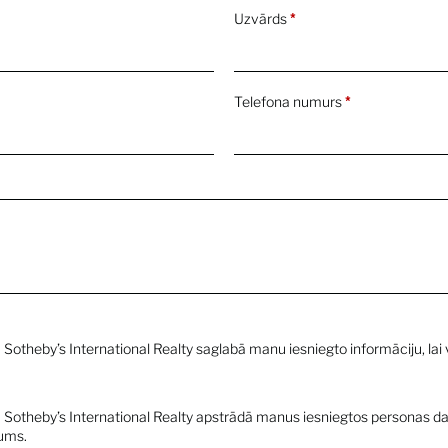
Uzvārds
*
Telefona numurs
*
a Sotheby’s International Realty saglabā manu iesniegto informāciju, lai
ia Sotheby’s International Realty apstrādā manus iesniegtos personas dat
ums.