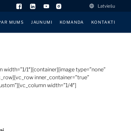
Latviešu
PAR MUMS
JAUNUMI
KOMANDA
KONTAKTI
width=”1/1″][container][image type=”none”
vc_row][vc_row inner_container=”true”
ustom”][vc_column width=”1/4″]
i.