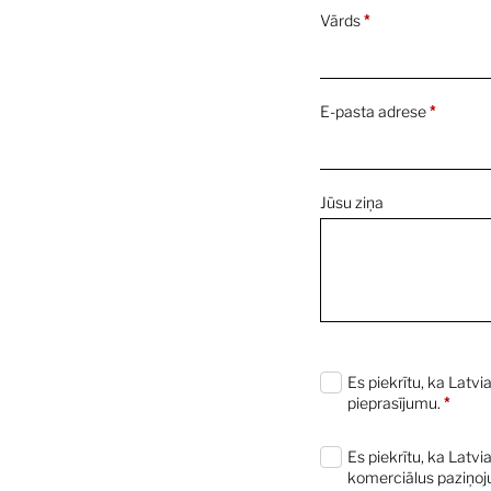
Vārds
*
E-pasta adrese
*
Jūsu ziņa
0 characters / 0 words
Es piekrītu, ka Latvi
pieprasījumu.
*
Es piekrītu, ka Latv
komerciālus paziņoj