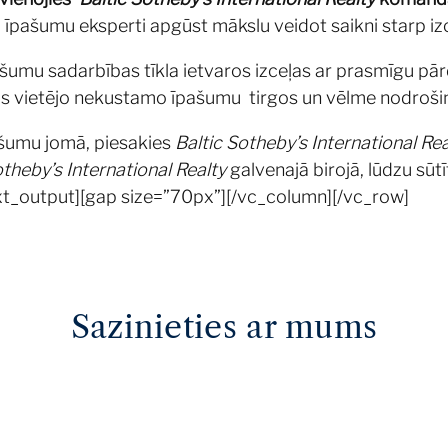
pašumu eksperti apgūst mākslu veidot saikni starp izc
mu sadarbības tīkla ietvaros izceļas ar prasmīgu pār
 vietējo nekustamo īpašumu tirgos un vēlme nodrošinā
ašumu jomā, piesakies
Baltic Sotheby’s International Rea
otheby’s International Realty
galvenajā birojā, lūdzu sūtī
ext_output][gap size=”70px”][/vc_column][/vc_row]
Sazinieties ar mums