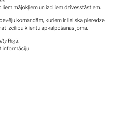
iliem mājokļiem un izciliem dzīvesstāstiem.
devēju komandām, kuriem ir lieliska pieredze
t izcilību klientu apkalpošanas jomā.
lty
Rīgā.
t informāciju