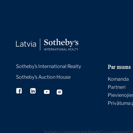
Sotheby’s International Realty
Par mums
Sotheby’s Auction House
Komanda
Partneri
Pievienoji
Privātuma p
Sotheby’s International Realty® is a registered