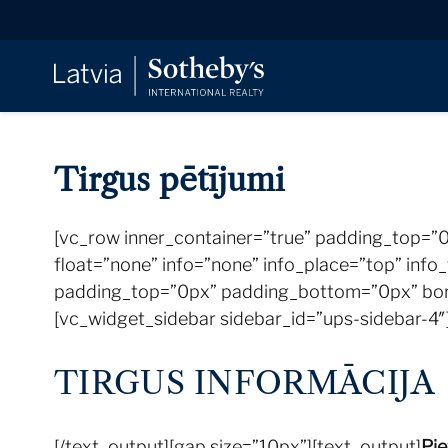
Tirgus pētījumi
[vc_row inner_container=”true” padding_top=”
float=”none” info=”none” info_place=”top” info
padding_top=”0px” padding_bottom=”0px” bord
[vc_widget_sidebar sidebar_id=”ups-sidebar-4″
TIRGUS INFORMĀCIJA
[/text_output][gap size=”10px”][text_output]
Pie