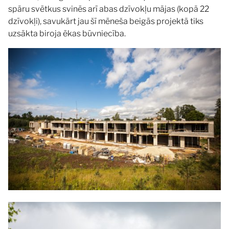
spāru svētkus svinēs arī abas dzīvokļu mājas (kopā 22
dzīvokļi), savukārt jau šī mēneša beigās projektā tiks
uzsākta biroja ēkas būvniecība.