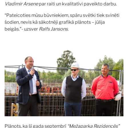
Vladimir Arsene
par raiti un kvalitatīvi paveikto darbu.
“Pateicoties mūsu būvniekiem, spāru svētki tiek svinēti
šodien, nevis kā sākotnēji grafikā plānots – jūlija
beigās.”- uzsver
Ralfs Jansons.
Plānots, ka šī gada septembrī
“Mežaparka Rezidencēs”