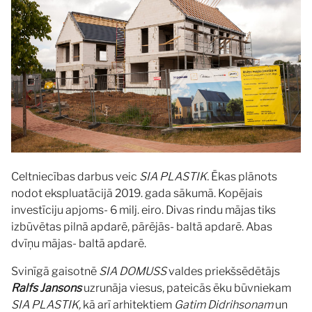
Celtniecības darbus veic
SIA PLASTIK.
Ēkas plānots
nodot ekspluatācijā 2019. gada sākumā. Kopējais
investīciju apjoms- 6 milj. eiro. Divas rindu mājas tiks
izbūvētas pilnā apdarē, pārējās- baltā apdarē. Abas
dvīņu mājas- baltā apdarē.
Svinīgā gaisotnē
SIA DOMUSS
valdes priekšsēdētājs
Ralfs Jansons
uzrunāja viesus, pateicās ēku būvniekam
SIA PLASTIK,
kā arī arhitektiem
Gatim Didrihsonam
un