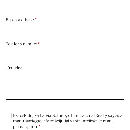
E-pasta adrese
*
Telefona numurs
*
Jūsu ziņa
0 characters / 0 words
Es piekrītu, ka Latvia Sotheby’s International Realty saglabā
manu iesniegto informāciju, lai varētu atbildēt uz manu
pieprasījumu.
*