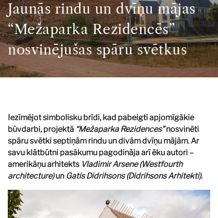
Jaunās rindu un dvīņu mājas
“Mežaparka Rezidencēs”
nosvinējušas spāru svētkus
Iezīmējot simbolisku brīdi, kad pabeigti apjomīgākie
būvdarbi, projektā
“Mežaparka Rezidences”
nosvinēti
spāru svētki septiņām rindu un divām dvīņu mājām. Ar
savu klātbūtni pasākumu pagodināja arī ēku autori –
amerikāņu arhitekts
Vladimir Arsene (Westfourth
architecture)
un
Gatis Didrihsons (Didrihsons Arhitekti).