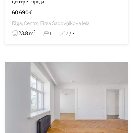
центре города
60 690 €
Rīga, Centrs, Firsa Sadovņikova iela
2
23.8 m
1
7 / 7