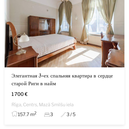
Элегантная 3-ех спальняя квартира в сердце
старой Риги в найм
1 700 €
Rīga, Centrs, Mazā Smilšu iela
2
157.7 m
3
3 / 5